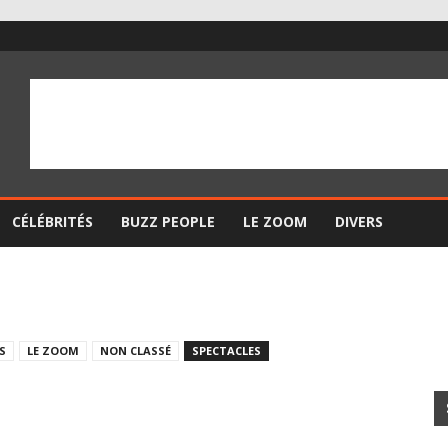
CÉLÉBRITÉS
BUZZ PEOPLE
LE ZOOM
DIVERS
S
LE ZOOM
NON CLASSÉ
SPECTACLES