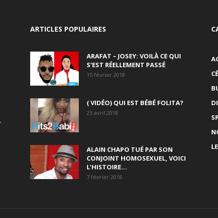
ARTICLES POPULAIRES
C
ARAFAT – JOSEY: VOILÀ CE QUI
A
S’EST RÉELLEMENT PASSÉ
C
15 février 2018
B
( VIDÉO) QUI EST BÉBÉ FOLITA?
D
23 avril 2018
S
.
N
L
ALAIN CHAPO TUÉ PAR SON
CONJOINT HOMOSEXUEL, VOICI
L’HISTOIRE…
7 février 2018