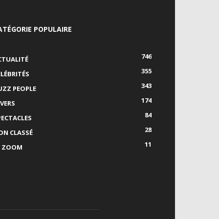
ATÉGORIE POPULAIRE
746
CTUALITÉ
355
ÉLÉBRITÉS
343
UZZ PEOPLE
174
IVERS
84
PECTACLES
28
ON CLASSÉ
11
E ZOOM