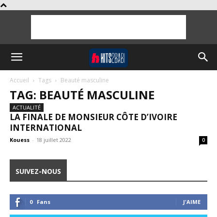
Accueil
Tags
Beauté masculine
TAG: BEAUTÉ MASCULINE
ACTUALITÉ
LA FINALE DE MONSIEUR CÔTE D’IVOIRE
INTERNATIONAL
Kouess
-
18 juillet 2022
0
SUIVEZ-NOUS
0
Fans
J'AIME