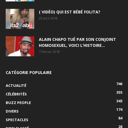
( VIDÉO) QUI EST BÉBÉ FOLITA?
23 avril 2018
ALAIN CHAPO TUÉ PAR SON CONJOINT
HOMOSEXUEL, VOICI L’HISTOIRE…
7 février 2018
CATÉGORIE POPULAIRE
746
ACTUALITÉ
355
CÉLÉBRITÉS
343
BUZZ PEOPLE
174
DIVERS
84
SPECTACLES
28