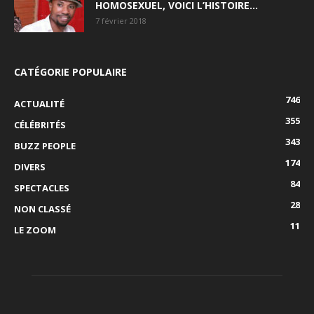
HOMOSEXUEL, VOICI L’HISTOIRE…
7 février 2018
CATÉGORIE POPULAIRE
746
ACTUALITÉ
355
CÉLÉBRITÉS
343
BUZZ PEOPLE
174
DIVERS
84
SPECTACLES
28
NON CLASSÉ
11
LE ZOOM