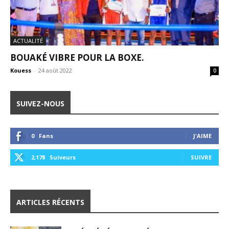
ACTUALITÉ
BOUAKÉ VIBRE POUR LA BOXE.
Kouess
-
24 août 2022
0
SUIVEZ-NOUS
0
Fans
J'AIME
2,178
Suiveurs
SUIVRE
ARTICLES RÉCENTS