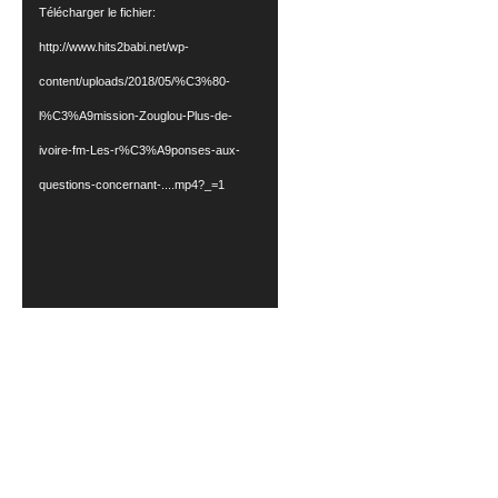
Télécharger le fichier:
http://www.hits2babi.net/wp-
content/uploads/2018/05/%C3%80-
l%C3%A9mission-Zouglou-Plus-de-
ivoire-fm-Les-r%C3%A9ponses-aux-
questions-concernant-....mp4?_=1