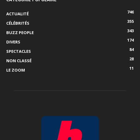
746
ACTUALITÉ
355
CÉLÉBRITÉS
343
BUZZ PEOPLE
174
DIVERS
84
SPECTACLES
28
NON CLASSÉ
11
LE ZOOM