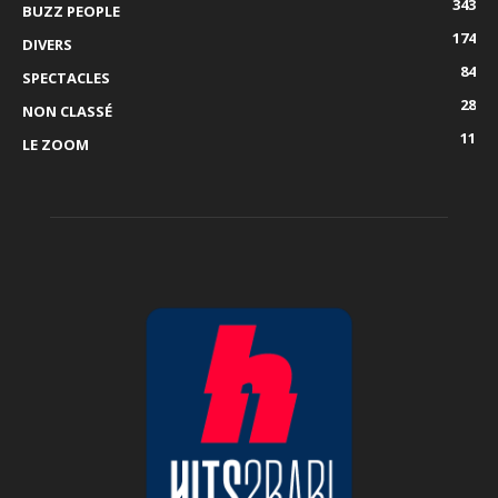
343
BUZZ PEOPLE
174
DIVERS
84
SPECTACLES
28
NON CLASSÉ
11
LE ZOOM