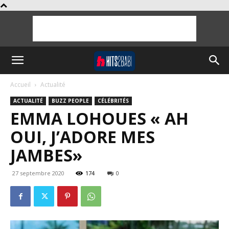
Accueil
Actualité
ACTUALITÉ
BUZZ PEOPLE
CÉLÉBRITÉS
EMMA LOHOUES « AH
OUI, J’ADORE MES
JAMBES»
27 septembre 2020
174
0